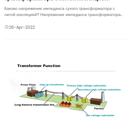
Каково напряжение импеданса сухого трансформатора с
литой изоляцией? Напряжение импеданса трансформатора
должно закорачивать вторичную обмотку трансформатора, так
что напряжение первичной обмотки увеличивается медленно.
26-Apr-2022
Когда ток короткого замыкания вторичной обмотки достигает
номинального тока, отношение напряжения (напряжения
короткого замыкания), приложенного первичной обмоткой, к
номинальному напряжению составляет процент.