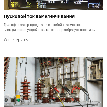
Пусковой ток намагничивания
Трансформатор представляет собой статическое
электрическое устройство, которое преобразует энергию
переменного тока одного класса напряжения в энергию
переменного тока другого класса напряжения той же частоты
10-Aug-2022
посредством электромагнитной индукции между катушками.
Трансформатор работает по принципу электромагнитной
индукции и состоит из двух изолированных друг от друга
обмоток, имеющих неравные витки.