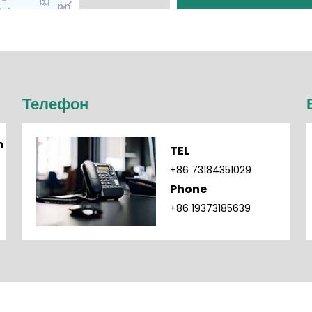
Телефон
m
TEL
+86 73184351029
Phone
+86 19373185639