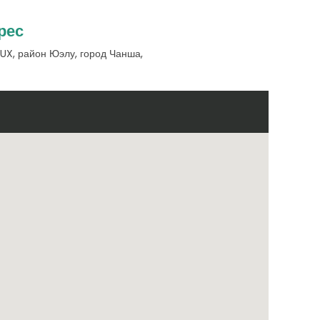
рес
AUX, район Юэлу, город Чанша,