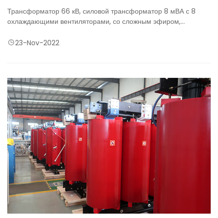
Трансформатор 66 кВ, силовой трансформатор 8 мВА с 8
охлаждающими вентиляторами, со сложным эфиром,
огнестойкой, биоразлагаемой изоляционной жидкостью.
Технология цинкования конструкции трансформатора 66 кВ,
23-Nov-2022
обладающая коррозионной стойкостью и защитой от
ржавчины, также используется для морских проектов. Он будет
доставлен в Австралию и будет поставлять экологически
чистую электроэнергию.