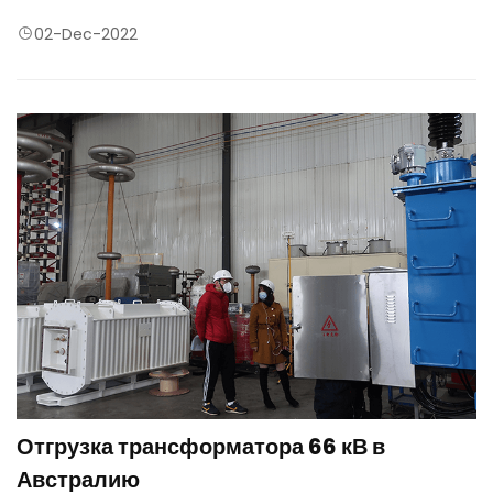
напряжение подвески железного сердечника к земле вызовет
периодический пробой и разряд железного сердечника на
02-Dec-2022
землю, а возможность образования потенциала подвески
железного сердечника будет устранена после заземление
железного сердечника в одной точке. Однако, когда сердечник
заземлен более чем в двух точках, неравномерный потенциал
между сердечниками сформирует циркуляцию между точками
заземления и приведет к многоточечному нагреву сердечника.
Отгрузка трансформатора 66 кВ в
Австралию