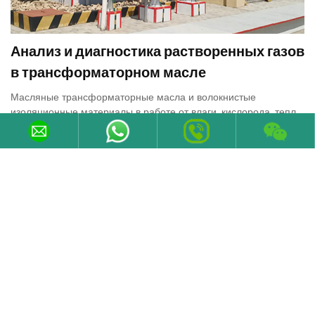
Анализ и диагностика растворенных газов
в трансформаторном масле
Масляные трансформаторные масла и волокнистые
изоляционные материалы в работе от влаги, кислорода, тепла,
медных и железных материалов, таких как эффект старения и
разложения, большая часть газа растворяется в масле, но
29-Oct-2022
скорость образования газа очень низкая. Когда внутренняя
первоначальная неисправность трансформатора или
формирование новых условий неисправности, скорость
производства газа и производство газа очень очевидны,
подавляющее большинство первоначальных дефектов
проявляются на ранних стадиях, поэтому газ трансформатора,
генерируемый соответствующим анализом, может обнаружить
неисправность.