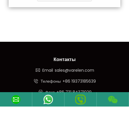
Контакты
Email
sales@varelen.com
Телефоны
+86 19373185639
факс
+86 731 84371029
WeChat
+86 19373185639
Подписывайтесь На Нас