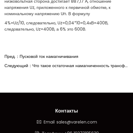
низковольтная сторона достигает 887,17 А, отношение
напряжения Uz, приложенного к первичной обмотке, к
номинальному напряжению Un. В формулу
4%=Uz/10, следовательно, Uz=0,04*10=0,4кВ=400В,
следовательно, Uz=400В, а 6% это 600В.
Пред.：Пусковой ток намагничивания
Следующий：Что такое остаточная намагниченность трансформатора? Каковы риски?
Контакты
Email
sales@varelen.com