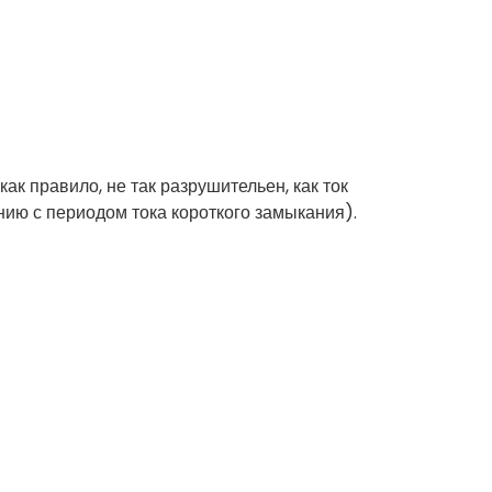
я
к правило, не так разрушительен, как ток
нию с периодом тока короткого замыкания).