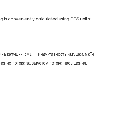
g is conveniently calculated using CGS units:
а катушки, смL -- индуктивность катушки, мкГн
нение потока за вычетом потока насыщения,