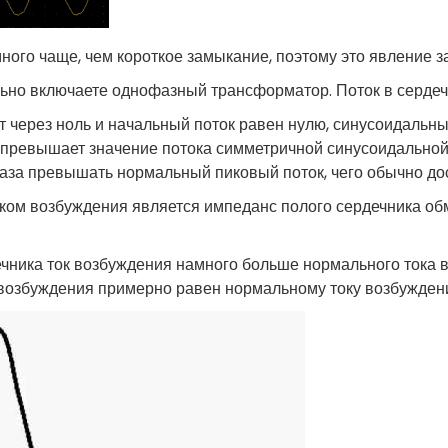
ного чаще, чем короткое замыкание, поэтому это явление з
ально включаете однофазный трансформатор. Поток в серде
т через ноль и начальный поток равен нулю, синусоидальны
 превышает значение потока симметричной синусоидальной
аза превышать нормальный пиковый поток, чего обычно до
ом возбуждения является импеданс полого сердечника обм
ника ток возбуждения намного больше нормального тока в
 возбуждения примерно равен нормальному току возбужден