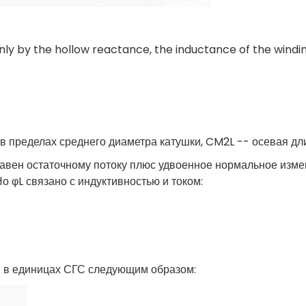
only by the hollow reactance, the inductance of the windin
 пределах среднего диаметра катушки, CM2L -- осевая длин
равен остаточному потоку плюс удвоенное нормальное изме
о φL связано с индуктивностью и током:
я в единицах СГС следующим образом: