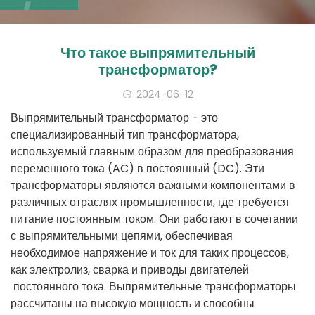
Что такое выпрямительный
трансформатор?
2024-06-12
Выпрямительный
трансформатор
-
это
специализированный
тип
трансформатора
, 
используемый
главным
 образом 
для
преобразования
переменного
тока
(
AC
)
в
постоянный
(
DC
)
.
Эти
трансформаторы
являются
важными
компонентами
в
различных
отраслях
промышленности
, 
где
требуется
питание
 постоянным 
током
.
Они
работают
в
сочетании
с
выпрямительными
цепями
, 
обеспечивая
необходимое
напряжение
и
ток
для
таких
процессов
, 
как
электролиз
,
сварка
и
приводы
двигателей
 постоянного 
тока
.
Выпрямительные
трансформаторы
рассчитаны
на
высокую
мощность
и
способны