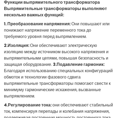
Функции
выпрямительного
трансформатора
Выпрямительные
трансформаторы
выполняют
несколько
важных
функций
: 
1.
Преобразование
напряжения:
Они
повышают
или
понижают
 напряжение 
переменного
тока
до
требуемого
уровня
перед
выпрямлением.
2.Изоляция:
Они
обеспечивают
электрическую
изоляцию
между
 источником 
высокого
напряжения
и
выпрямительными
цепями,
повышая
безопасность
и
защищая
оборудование.
3.Подавление
гармоник:
Благодаря
использованию
специальных
конфигураций
обмоток
и
технологии
фазового
сдвига
выпрямительные
трансформаторы
помогают
 свести к 
минимуму
гармонические
искажения
, 
вызванные
выпрямлением.
4.Регулирование
тока:
они
обеспечивают
стабильный
ток,
компенсируя
перепады
и
колебания
напряжения,
поддерживая
 постоянную мощность 
постоянного
тока.