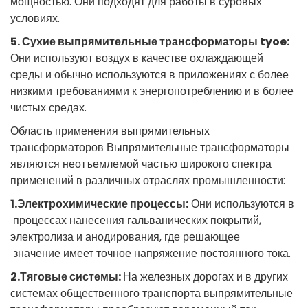
мощностью.
Они
подходят
для
 работы в 
суровых
условиях.
5.
Сухие
выпрямительные
трансформаторы
tyoe:
Они
используют
воздух
 в 
качестве
охлаждающей
среды
и
обычно
используются
в
приложениях
с
 более 
низкими
требованиями
 к 
энергопотреблению
и
в
 более 
чистых
средах.
Область
применения
выпрямительных
трансформаторов
Выпрямительные
трансформаторы
являются
неотъемлемой
 частью 
широкого
спектра
применений
в
различных
 отраслях 
промышленности
: 
1.Электрохимические
процессы:
Они
используются
в
 процессах нанесения 
гальванических
 покрытий
,
электролиза
и
анодирования
, 
где
решающее
 значение имеет 
точное
напряжение
 постоянного тока
.
2.Тяговые
системы:
На
железных
 дорогах 
и
 в 
других
системах
общественного
транспорта
выпрямительные