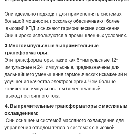
Они
идеально
 подходят 
для
применения
 в системах 
большой
мощности
, поскольку 
обеспечивают
более
 высокий 
КПД
и
снижают
гармонические
искажения.
Они
широко
используются
в
промышленных
условиях.
3.Многоимпульсные
выпрямительные
трансформаторы:
Эти
трансформаторы,
такие
как
6-импульсные,
12-
импульсные
и
24-импульсные,
предназначены
для
дальнейшего
уменьшения
гармонических
искажений
и
улучшения
качества
электроэнергии.
Чем
больше
количество
импульсов,
 тем более 
плавный
 выход постоянного 
тока.
4.
Выпрямительные
трансформаторы
 с 
масляным
охлаждением:
Они
оснащены
 системой 
масляного
охлаждения
для
управления
 отводом 
тепла
в
 системах с 
высокой