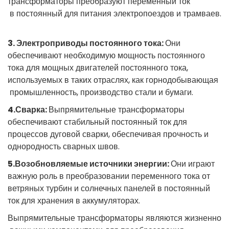
трансформаторы
преобразуют
переменный
ток
 в постоянный 
для
питания
электропоездов
и
трамваев.
3.
Электроприводы
 постоянного 
тока:
Они
обеспечивают
необходимую
 мощность постоянного 
тока
для
мощных
двигателей
 постоянного тока, 
используемых
в
таких
отраслях
, 
как
горнодобывающая
 промышленность
,
производство
стали
и
бумаги.
4.Сварка:
Выпрямительные
трансформаторы
обеспечивают
стабильный
 постоянный 
ток
для
процессов
дуговой
сварки,
обеспечивая
прочность
и
однородность
сварных
 швов
.
5.Возобновляемые
 источники 
энергии:
Они
играют
важную
роль
в
преобразовании
переменного
 тока 
от
ветряных
турбин
и
солнечных
панелей
в
 постоянный 
ток
для
хранения
в
аккумуляторах.
Выпрямительные
трансформаторы
являются
жизненно