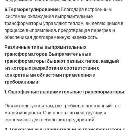
5.Терморегулирование:
Благодаря
встроенным
 системам 
охлаждения
выпрямительные
трансформаторы
управляют
теплом
, 
выделяющимся
в
процессе
выпрямления,
предотвращая
перегрев
и
обеспечивая
долговременную
надежность.
Различные
типы
выпрямительных
трансформаторов
Выпрямительные
трансформаторы
бывают
разных
типов,
каждый
 из которых 
разработан
в
соответствии
 с 
конкретными
 областями 
применения
и
требованиями
: 
1.
Однофазные
выпрямительные
трансформаторы:
Они
используются
 там, 
где
требуется
 постоянный 
ток
малой
мощности.
Они
просты
по
конструкции
и
экономичны
для
небольших
предприятий.
2.
Трехфазные
выпрямительные
трансформаторы: