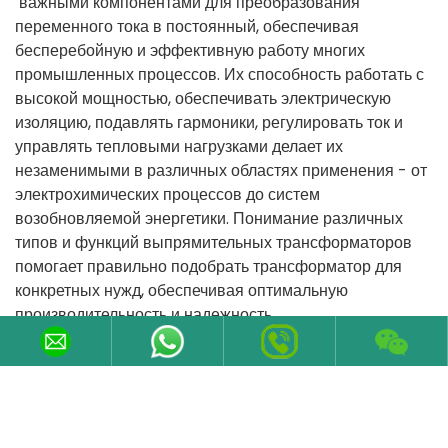
 важными 
компонентами
для
преобразования
переменного
тока
 в постоянный
,
обеспечивая
бесперебойную
и
эффективную
работу
многих
промышленных
процессов.
Их
способность
работать
 с 
высокой
мощностью,
обеспечивать
электрическую
изоляцию,
подавлять
гармоники,
регулировать
ток
и
управлять
тепловыми
нагрузками
делает
их
незаменимыми
в
 различных областях 
применения
 - 
от
электрохимических
процессов
до
систем
возобновляемой
энергетики.
Понимание
различных
типов
и
функций
выпрямительных
трансформаторов
помогает
правильно
подобрать
трансформатор
для
конкретных
нужд,
обеспечивая
оптимальную
производительность
и
надежность.
Пред.：Портативные Подстанции Для Горнодобывающей Промышленности
Следующий：Источник питания солнечной фермы: сухой трансформатор