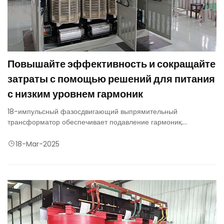
Повышайте эффективность и сокращайте
затраты с помощью решений для питания
с низким уровнем гармоник
18-импульсный фазосдвигающий выпрямительный
трансформатор обеспечивает подавление гармоник,
энергоэффективность и надежность благодаря инновационной
конструкции с фазосдвигающим преобразователем. Он
18-Mar-2025
идеально подходит для мощных промышленных применений,
требующих высокого качества электроэнергии, и обеспечивает
значительные долгосрочные экономические и экологические
преимущества.