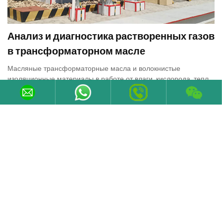
Анализ и диагностика растворенных газов
в трансформаторном масле
Масляные трансформаторные масла и волокнистые
изоляционные материалы в работе от влаги, кислорода, тепла,
медных и железных материалов, таких как эффект старения и
разложения, большая часть газа растворяется в масле, но
29-Oct-2022
скорость образования газа очень низкая. Когда внутренняя
первоначальная неисправность трансформатора или
формирование новых условий неисправности, скорость
производства газа и производство газа очень очевидны,
подавляющее большинство первоначальных дефектов
проявляются на ранних стадиях, поэтому газ трансформатора,
генерируемый соответствующим анализом, может обнаружить
неисправность.