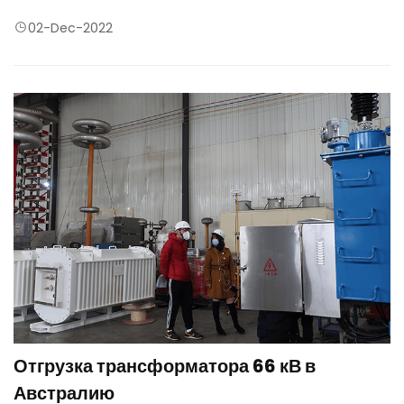
напряжение подвески железного сердечника к земле вызовет
периодический пробой и разряд железного сердечника на
02-Dec-2022
землю, а возможность образования потенциала подвески
железного сердечника будет устранена после заземление
железного сердечника в одной точке. Однако, когда сердечник
заземлен более чем в двух точках, неравномерный потенциал
между сердечниками сформирует циркуляцию между точками
заземления и приведет к многоточечному нагреву сердечника.
Отгрузка трансформатора 66 кВ в
Австралию