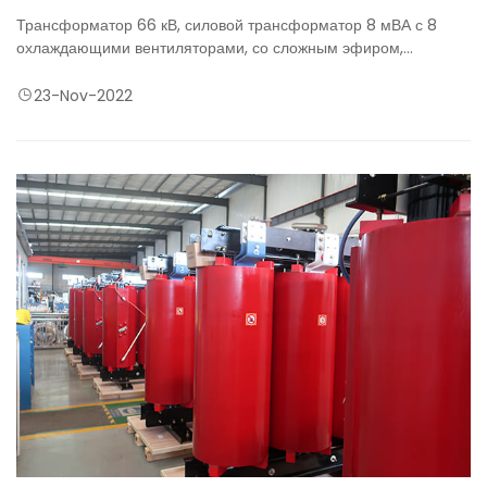
Трансформатор 66 кВ, силовой трансформатор 8 мВА с 8
охлаждающими вентиляторами, со сложным эфиром,
огнестойкой, биоразлагаемой изоляционной жидкостью.
Технология цинкования конструкции трансформатора 66 кВ,
23-Nov-2022
обладающая коррозионной стойкостью и защитой от
ржавчины, также используется для морских проектов. Он будет
доставлен в Австралию и будет поставлять экологически
чистую электроэнергию.