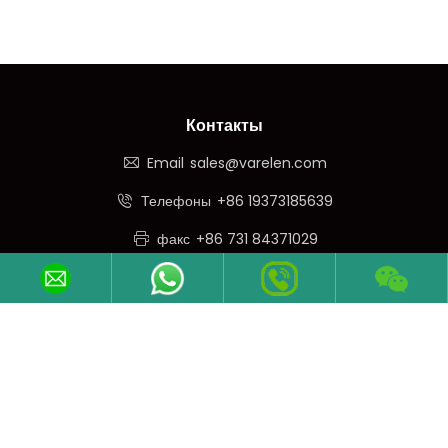
Контакты
Email
sales@varelen.com
Телефоны
+86 19373185639
факс
+86 731 84371029
WeChat
+86 19373185639
Подписывайтесь На Нас