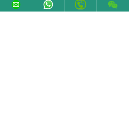
Email
sales@varelen.com
Телефоны
+86 19373185639
факс
+86 731 84371029
WeChat
+86 19373185639
Подписывайтесь На Нас
Copyright © | Varelen Electric Co., Ltd