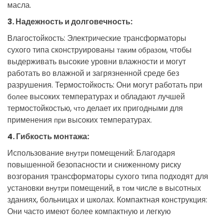
масла
.
3
.
Надежность
и
долговечность
:
Влагостойкость
:
Электрические
трансформаторы
сухого
типа
сконструированы
чтобы
таким образом,
выдерживать
высокие
уровни
влажности
и
могут
работать
во
влажной
и
загрязненной
среде
без
разрушения
.
Термостойкость
:
Они
могут
работать
при
высоких
температурах
и
обладают
лучшей
более
термостойкостью
,
делает
их
пригодными
для
что
применения
высоких
температурах
.
при
4
.
Гибкость
монтажа
:
Использование
помещений
:
Благодаря
внутри
повышенной
безопасности
и
сниженному
риску
возгорания
трансформаторы
сухого
типа
подходят
для
установки
помещений
,
числе
высотных
внутри
в том
в
зданиях
,
больницах
и
школах
.
Компактная
конструкция
:
Они
часто
имеют
более
компактную
и
легкую