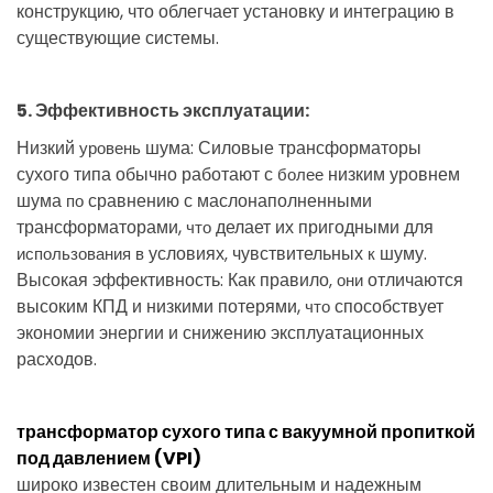
конструкцию
,
что
облегчает
установку
и
интеграцию
в
существующие
системы
.
5
.
Эффективность
эксплуатации
:
Низкий
шума
:
Силовые
трансформаторы
уровень
сухого
типа
обычно
работают
с
низким
уровнем
более
шума
сравнению
с
маслонаполненными
по
трансформаторами
,
делает
их
пригодными
для
что
условиях
чувствительных
шуму
.
использования в
,
к
Высокая
эффективность
:
Как
правило
отличаются
, они
высоким
КПД
и
низкими
потерями
,
способствует
что
экономии
энергии
и
снижению
эксплуатационных
расходов
.
трансформатор
сухого
типа
с
вакуумной
пропиткой
под
давлением
(
VPI
)
широко
известен
своим
длительным
и
надежным