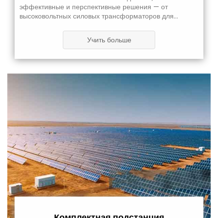
эффективные и перспективные решения — от
высоковольтных силовых трансформаторов для
магистральных сетей до распределительных
трансформаторов для промышленности и сферы
Учить больше
возобновляемой энергетики, — способствуя
глобальному энергетическому переходу.
Комплектная подстанция