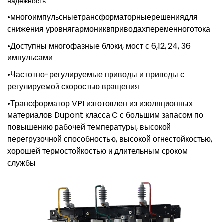
надежность
•многоимпульсные
трансформаторные
решения
для
снижения уровня
гармоник
в
приводах
переменного
тока
•Доступны
многофазные
блоки
,
мост
с
6,12
,
24
,
36
импульсами
•Частотно
-регулируемые
приводы
и
приводы с
регулируемой
скоростью
вращения
•Трансформатор VPI изготовлен из изоляционных
материалов Dupont класса C с большим запасом по
повышению рабочей температуры, высокой
перегрузочной способностью, высокой огнестойкостью,
хорошей термостойкостью и длительным сроком
службы