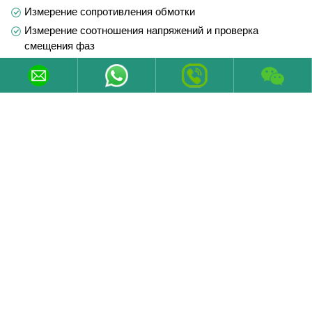
Измерение сопротивления обмотки
Измерение соотношения напряжений и проверка
смещения фаз
Измерение сопротивления короткого замыкания и потерь
нагрузки
Измерение потерь холостого хода и тока
Испытание выдерживаемым напряжением переменного
тока с отдельным источником
Испытание на выдерживаемое напряжение переменного
тока
Измерение частичного разряда
Типовой тест
Испытание грозовым импульсом
Испытание на повышение температуры
Специальный тест