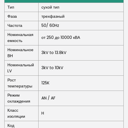
Тип
сухой тип
Фаза
трехфазный
Частота
50/ 60Hz
Номинальная
от 250 до 10000 кВА
емкость
Номинальное
3kV to 13.8kV
ВН
Номинальный
3kV to 10kV
LV
Рост
125K
температуры
Режим
AN / AF
охлаждения
Класс
H
изоляции
Код