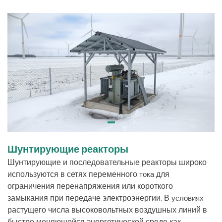
Шунтирующие реакторы
Шунтирующие
и
последовательные
реакторы
широко
используются
в
сетях
переменного
для
тока
ограничения
перенапряжения
или
короткого
замыкания
при
передаче
электроэнергии
.
В
условиях
растущего
числа
высоковольтных
воздушных
линий
в
быстро
меняющейся
энергетической
среде
как