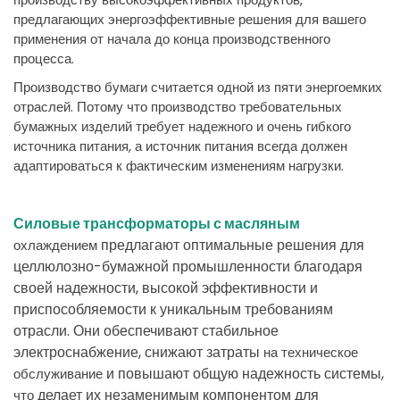
предлагающих энергоэффективные решения для вашего
применения от начала до конца производственного
процесса.
Производство бумаги считается одной из пяти энергоемких
отраслей. Потому что производство требовательных
бумажных изделий требует надежного и очень гибкого
источника питания, а источник питания всегда должен
адаптироваться к фактическим изменениям нагрузки.
Силовые
трансформаторы
с
масляным
предлагают
оптимальные
решения
для
охлаждением
целлюлозно
-
бумажной
промышленности
благодаря
своей
надежности
,
высокой
эффективности
и
приспособляемости
к
уникальным
требованиям
отрасли
.
Они
обеспечивают
стабильное
электроснабжение
,
снижают
затраты
на техническое
и
повышают
общую
надежность
системы
,
обслуживание
делает
их
незаменимым
компонентом
для
что